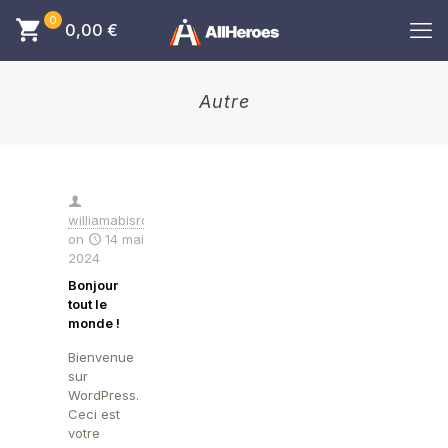
0
0,00
€
Autre
williamabisror
on
14 mai
2024
Bonjour
tout le
monde !
Bienvenue
sur
WordPress.
Ceci est
votre