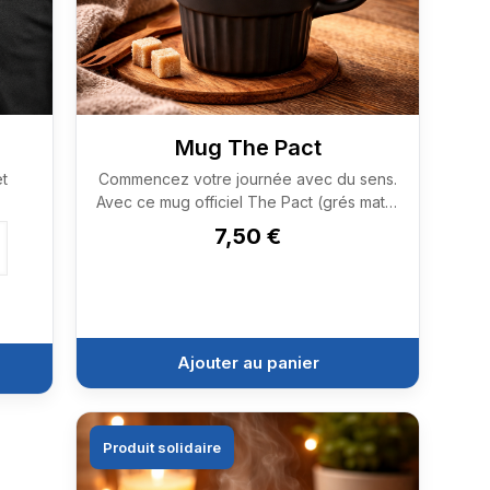
Mug The Pact
et
Commencez votre journée avec du sens.
Avec ce mug officiel The Pact (grés mate,
445 ml, sans PBA), chaque café devient
7,50
€
un geste engagé.
Ajouter au panier
Produit solidaire