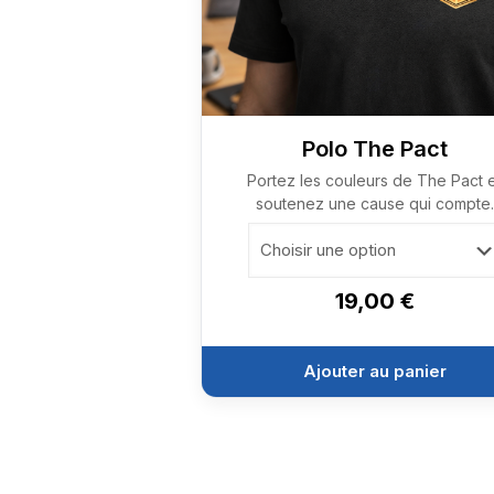
Polo The Pact
Portez les couleurs de The Pact 
soutenez une cause qui compte.
19,00
€
Ce
produit
Ajouter au panier
a
plusieurs
variations.
Les