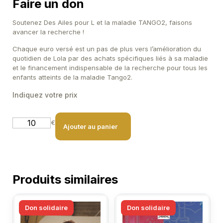
Faire un don
Soutenez Des Ailes pour L et la maladie TANGO2, faisons
avancer la recherche !
Chaque euro versé est un pas de plus vers l’amélioration du
quotidien de Lola par des achats spécifiques liés à sa maladie
et le financement indispensable de la recherche pour tous les
enfants atteints de la maladie Tango2.
A
€
Ajouter au panier
l
t
e
r
n
a
Produits similaires
t
i
v
Don solidaire
Don solidaire
e