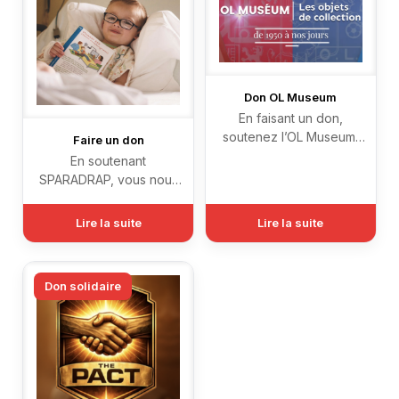
:
Don OL Museum
En faisant un don,
soutenez l’OL Museum,
Faire un don
groupe de supporters
En soutenant
officiels de l’Olympique
SPARADRAP, vous nous
Lyonnais.
aidez à : ► Informer,
conseiller et préparer les
Lire la suite
Lire la suite
enfants à toute situation
de soin, examen
médical, visite médicale
Don solidaire
et hospitalisation
[…]