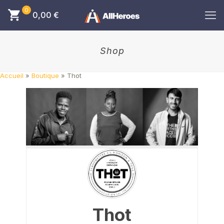
0
0,00
€
Shop
Accueil
»
Boutique
»
Thot
Thot