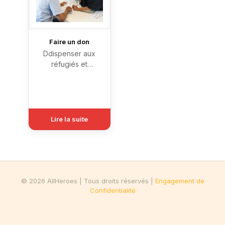
Faire un don
Ddispenser aux
réfugiés et
demandeurs d’asile
non diplômés dans
leur pays un
enseignement
professionnel et
Lire la suite
intensif du français
(10h de
cours/semaine)…
© 2026 AllHeroes | Tous droits réservés |
Engagement de
Confidentialité