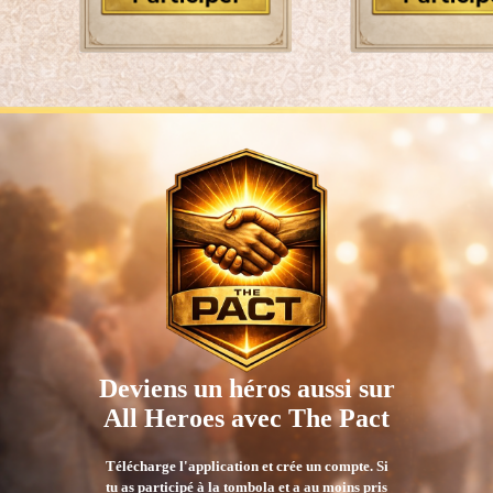
Click here to buy a
Click here to 
ticket
a ticket
Deviens un héros aussi sur
All Heroes avec The Pact
Télécharge l'application et crée un compte. Si
tu as participé à la tombola et a au moins pris